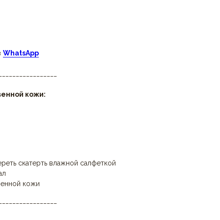
в
WhatsApp
_________________
венной кожи:
ереть скатерть влажной салфеткой
ал
венной кожи
_________________