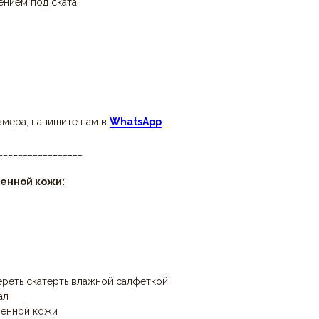
ением под ската
змера, напишите нам в
WhatsApp
_________________
енной кожи:
ереть скатерть влажной салфеткой
ал
венной кожи